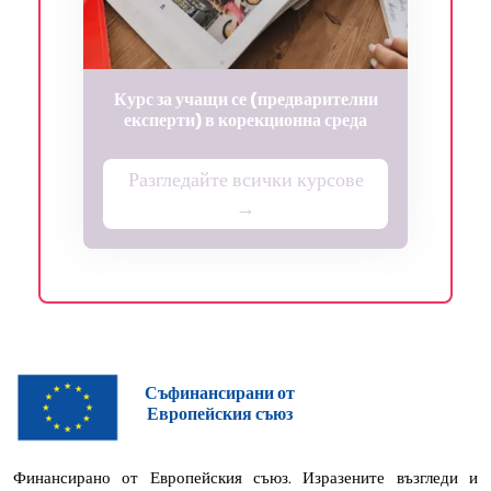
Курс за учащи се (предварителни
експерти) в корекционна среда
Разгледайте всички курсове
→
Съфинансирани от
Европейския съюз
Финансирано от Европейския съюз. Изразените възгледи и