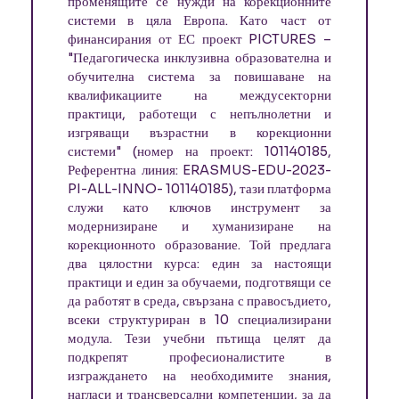
променящите се нужди на корекционните
системи в цяла Европа. Като част от
финансирания от ЕС проект PICTURES –
"Педагогическа инклузивна образователна и
обучителна система за повишаване на
квалификациите на междусекторни
практици, работещи с непълнолетни и
изгряващи възрастни в корекционни
системи" (номер на проект: 101140185,
Референтна линия: ERASMUS-EDU-2023-
PI-ALL-INNO- 101140185), тази платформа
служи като ключов инструмент за
модернизиране и хуманизиране на
корекционното образование. Той предлага
два цялостни курса: един за настоящи
практици и един за обучаеми, подготвящи се
да работят в среда, свързана с правосъдието,
всеки структуриран в 10 специализирани
модула. Тези учебни пътища целят да
подкрепят професионалистите в
изграждането на необходимите знания,
нагласи и трансверсални компетенции, за да