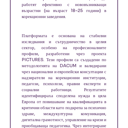
работят ефективно с нововъзникващи
възрастни (на възраст 18–25 години) в
корекционни заведения.
Платформата е основана на стабилни
изследвания и сътрудничество в целия
сектор, особено на професионалните
профили, разработени чрез проекта
PICTURES. Тези профили са създадени по
методологията на DACUM и валидирани
чрез национални и европейски консултации с
надзиратели на корекционни институции,
педагози, психолози, правни експерти и
социални работници. Резултатите
идентифицираха споделена нужда в цяла
Европа от повишаване на квалификацията в
критични области като подкрепа за психично
здраве, междукултурна комуникация,
дигитална грамотност, управление на кризи и
приобщаваща педагогика. Чрез интегриране