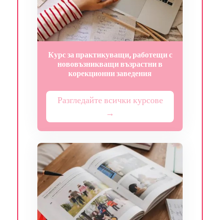
Курс за практикуващи, работещи с
нововъзникващи възрастни в
корекционни заведения
Разгледайте всички курсове
→